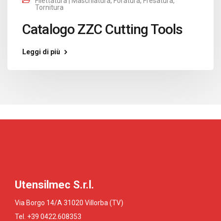
Filettatura | Maschiatura
,
Foratura
,
Fresatura
,
Tornitura
Catalogo ZZC Cutting Tools
Leggi di più
Utensilmec S.r.l.
Via Borgo 14/A 31020 Villorba (TV)
Tel. +39 0422.608353