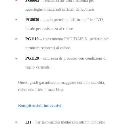
PG8005
→
resistenza all
’
usura estrema per
superleghe e materiali difficili da lavorare.
PG8030
→
grado premium
“
all-in-one
”
in CVD,
ideale per resistenza al calore.
PG1110
→
rivestimento PVD TiAlSiN, perfetto per
torniture resistenti al calore.
PG1120
→
sicurezza di processo con condizioni di
taglio variabili.
Questi gradi garantiscono maggiore durata e stabilità,
riducendo i fermi macchina.
Rompitrucioli innovativi
LH
→
per lavorazioni medie con ottimo controllo