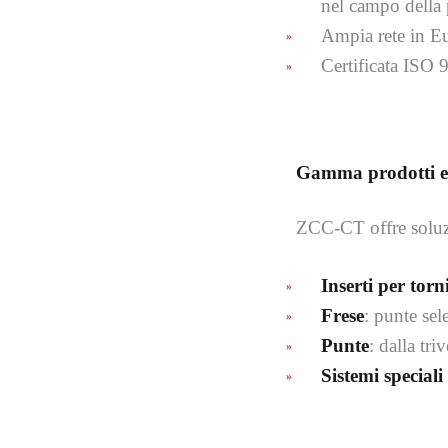
nel campo della 
Ampia rete in Eu
Certificata ISO 9
Gamma prodotti e s
ZCC-CT offre soluz
Inserti per torn
Frese
: punte sel
Punte
: dalla tr
Sistemi speciali