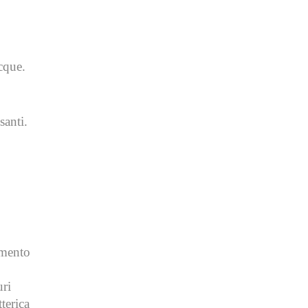
acque.
santi.
imento
uri
terica