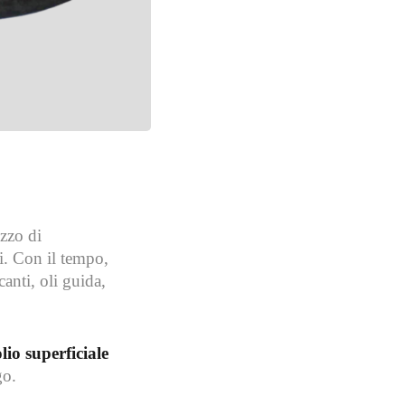
izzo di
ni. Con il tempo,
canti, oli guida,
io superficiale
go.