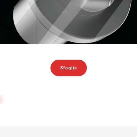
Sfoglia
e