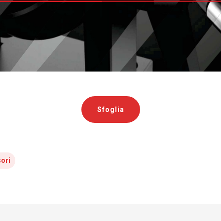
Sfoglia
sori