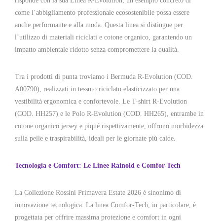
risponde con la sua Linea R-Evolution, un esempio concreto di
come l’abbigliamento professionale ecosostenibile possa essere
anche performante e alla moda. Questa linea si distingue per
l’utilizzo di materiali riciclati e cotone organico, garantendo un
impatto ambientale ridotto senza compromettere la qualità.
Tra i prodotti di punta troviamo i Bermuda R-Evolution (COD.
A00790), realizzati in tessuto riciclato elasticizzato per una
vestibilità ergonomica e confortevole. Le T-shirt R-Evolution
(COD. HH257) e le Polo R-Evolution (COD. HH265), entrambe in
cotone organico jersey e piqué rispettivamente, offrono morbidezza
sulla pelle e traspirabilità, ideali per le giornate più calde.
Tecnologia e Comfort: Le Linee Rainold e Comfor-Tech
La Collezione Rossini Primavera Estate 2026 è sinonimo di
innovazione tecnologica. La linea Comfor-Tech, in particolare, è
progettata per offrire massima protezione e comfort in ogni