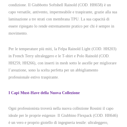
condizione. Il Giubbotto Softshell Rainold (COD. HH658) è un
capo versatile, antivento, impermeabile e traspirante, grazie alla sua
laminazione a tre strati con membrana TPU. La sua capacità di
essere ripiegato lo rende estremamente pratico per chi è sempre in
movimento.
Per le temperature più miti, la Felpa Rainold Light (COD. HH203)
in French Terry ultraleggero e le T-shirt e Polo Rainold (COD.
HH259, HH266), con inserti in mesh sotto le ascelle per migliorare
l’areazione, sono la scelta perfetta per un abbigliamento
professionale estivo traspirante.
I Capi Must-Have della Nuova Collezione
Ogni professionista troverà nella nuova collezione Rossini il capo
ideale per le proprie esigenze. Il Giubbino Flexpack (COD. HH646)
è un vero e proprio gioiello di ingegneria tessile: ultraleggero,